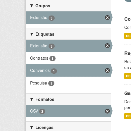
Grupos
Extensão
3
Co
Con
Etiquetas
CS
Extensão
3
Re
Contratos
1
Rel
da 
Convênios
1
CS
Pesquisa
1
Ge
Formatos
Dad
per
CSV
3
CS
Licenças