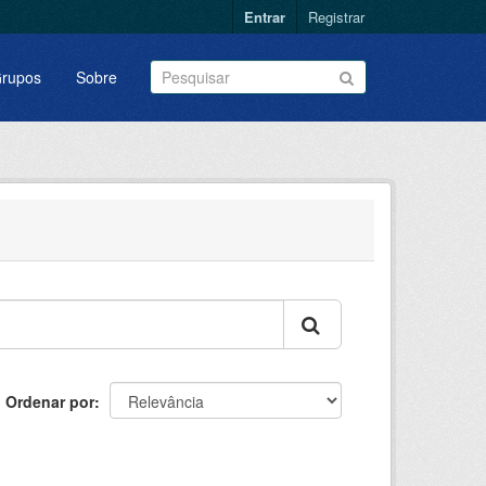
Entrar
Registrar
rupos
Sobre
Ordenar por