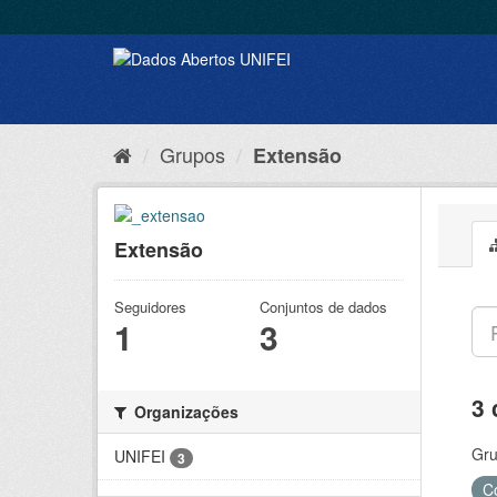
Grupos
Extensão
Extensão
Seguidores
Conjuntos de dados
1
3
3 
Organizações
Gru
UNIFEI
3
C