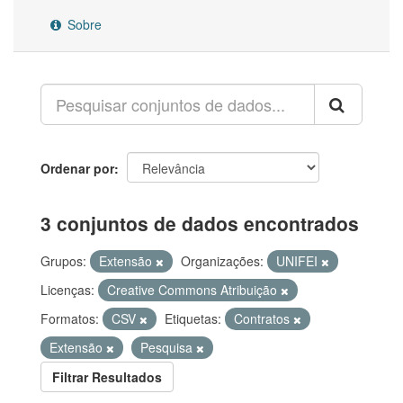
Sobre
Ordenar por
3 conjuntos de dados encontrados
Grupos:
Extensão
Organizações:
UNIFEI
Licenças:
Creative Commons Atribuição
Formatos:
CSV
Etiquetas:
Contratos
Extensão
Pesquisa
Filtrar Resultados