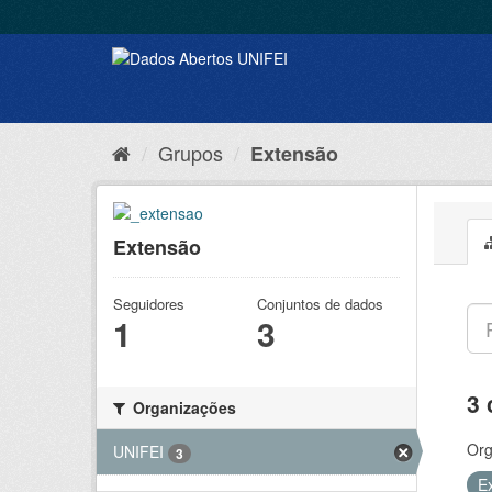
Grupos
Extensão
Extensão
Seguidores
Conjuntos de dados
1
3
3 
Organizações
Org
UNIFEI
3
E