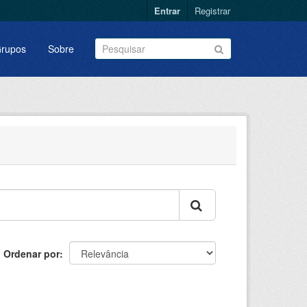
Entrar
Registrar
rupos
Sobre
Ordenar por