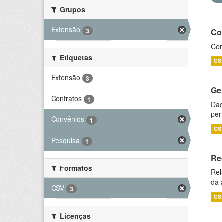
Grupos
Extensão
3
Co
Con
Etiquetas
CS
Extensão
3
Ge
Contratos
1
Dad
per
Convênios
1
CS
Pesquisa
1
Re
Formatos
Rel
da 
CSV
3
CS
Licenças