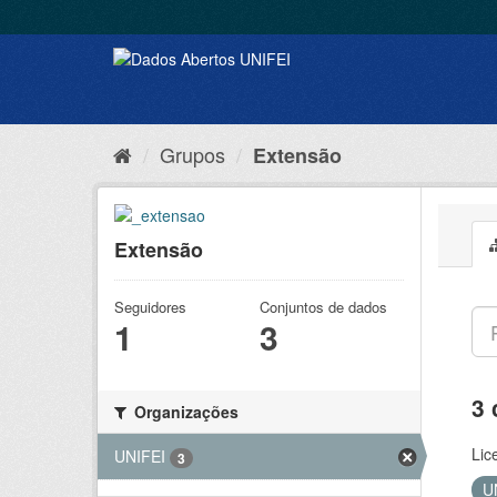
Grupos
Extensão
Extensão
Seguidores
Conjuntos de dados
1
3
3 
Organizações
Lic
UNIFEI
3
U