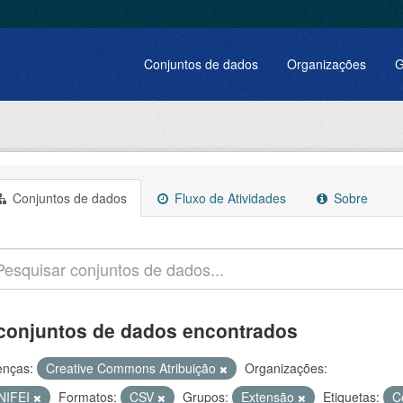
Conjuntos de dados
Organizações
G
Conjuntos de dados
Fluxo de Atividades
Sobre
conjuntos de dados encontrados
enças:
Creative Commons Atribuição
Organizações:
NIFEI
Formatos:
CSV
Grupos:
Extensão
Etiquetas:
C