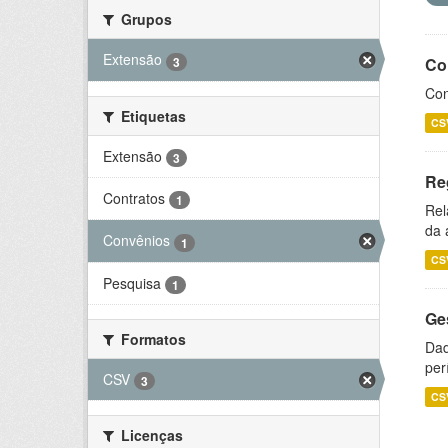
Grupos
Extensão
3
Co
Con
Etiquetas
CS
Extensão
3
Re
Contratos
1
Rel
da 
Convênios
1
CS
Pesquisa
1
Ge
Formatos
Dad
per
CSV
3
CS
Licenças