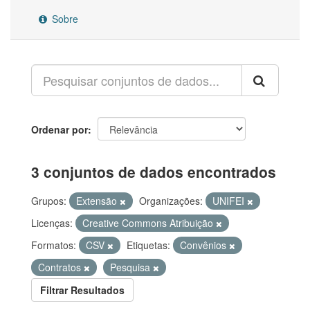
Sobre
Ordenar por
3 conjuntos de dados encontrados
Grupos:
Extensão
Organizações:
UNIFEI
Licenças:
Creative Commons Atribuição
Formatos:
CSV
Etiquetas:
Convênios
Contratos
Pesquisa
Filtrar Resultados