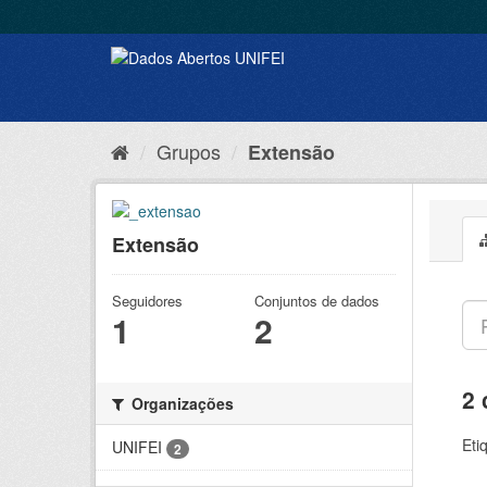
Grupos
Extensão
Extensão
Seguidores
Conjuntos de dados
1
2
2 
Organizações
Eti
UNIFEI
2