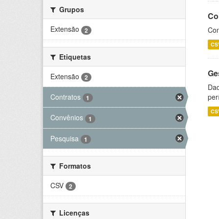
Grupos
Co
Extensão
Con
2
CS
Etiquetas
Ge
Extensão
2
Dad
Contratos
per
1
CS
Convênios
1
Pesquisa
1
Formatos
CSV
2
Licenças