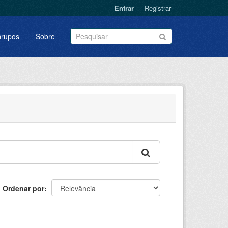
Entrar
Registrar
rupos
Sobre
Ordenar por