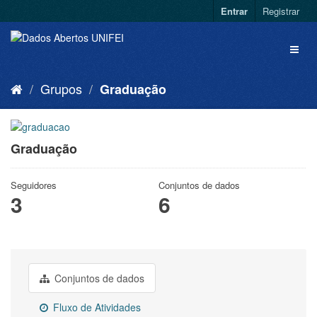
Entrar
Registrar
Grupos
Graduação
Graduação
Seguidores
Conjuntos de dados
3
6
Conjuntos de dados
Fluxo de Atividades