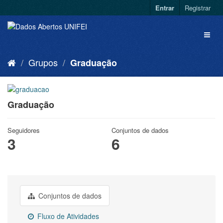
Entrar
Registrar
Grupos
Graduação
Graduação
Seguidores
Conjuntos de dados
3
6
Conjuntos de dados
Fluxo de Atividades