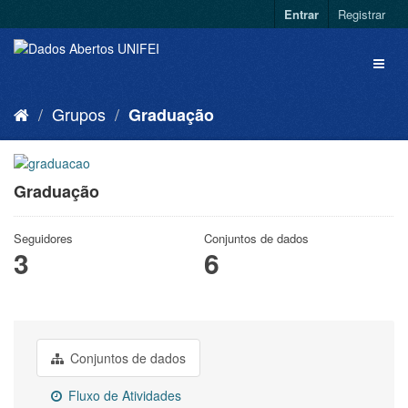
Entrar
Registrar
Grupos
Graduação
Graduação
Seguidores
Conjuntos de dados
3
6
Conjuntos de dados
Fluxo de Atividades