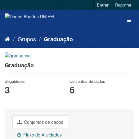
Entrar
Registrar
Grupos
Graduação
Graduação
Seguidores
Conjuntos de dados
3
6
Conjuntos de dados
Fluxo de Atividades