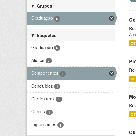
Grupos
Graduação
6
Co
Rel
Aca
Etiquetas
CS
Graduação
6
Alunos
Pr
2
Rel
Componentes
1
CS
Concluídos
1
Mo
Curriculares
1
Rel
Cursos
1
CS
Ingressantes
1
Cu