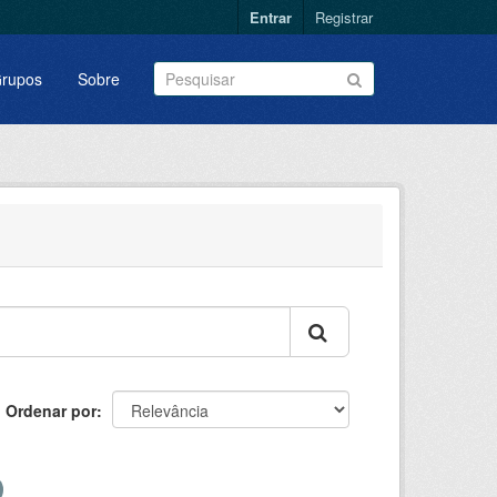
Entrar
Registrar
rupos
Sobre
Ordenar por