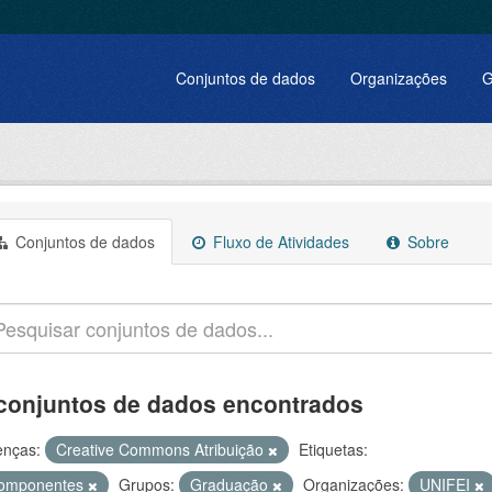
Conjuntos de dados
Organizações
G
Conjuntos de dados
Fluxo de Atividades
Sobre
conjuntos de dados encontrados
enças:
Creative Commons Atribuição
Etiquetas:
omponentes
Grupos:
Graduação
Organizações:
UNIFEI