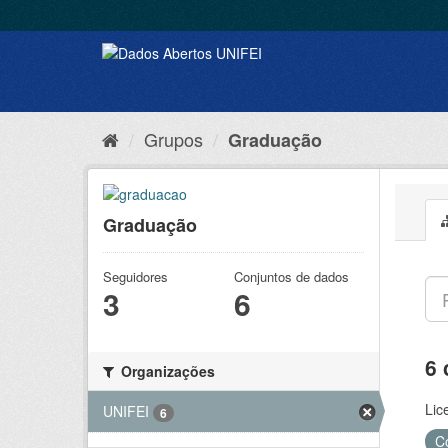
Grupos
Graduação
Graduação
Seguidores
Conjuntos de dados
3
6
6 
Organizações
Lic
UNIFEI
6
C