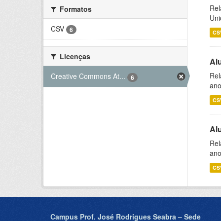
Rel
Formatos
Uni
CSV
6
CS
Licenças
Al
Rel
Creative Commons At...
6
ano
CS
Al
Rel
ano
CS
Campus Prof. José Rodrigues Seabra – Sede