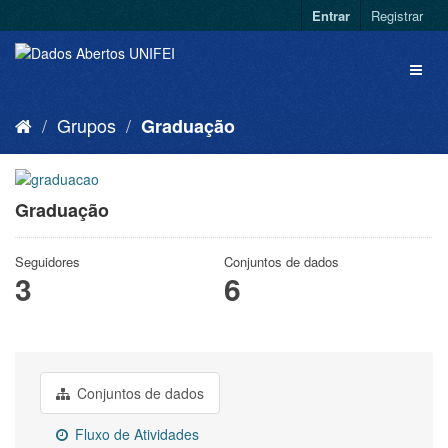
Entrar
Registrar
Grupos
Graduação
Graduação
Seguidores
Conjuntos de dados
3
6
Conjuntos de dados
Fluxo de Atividades