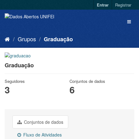
Entrar
Registrar
Grupos
Graduação
Graduação
Seguidores
Conjuntos de dados
3
6
Conjuntos de dados
Fluxo de Atividades