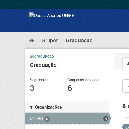
Grupos
Graduação
Graduação
Seguidores
Conjuntos de dados
3
6
6 
Organizações
Lic
UNIFEI
6
C