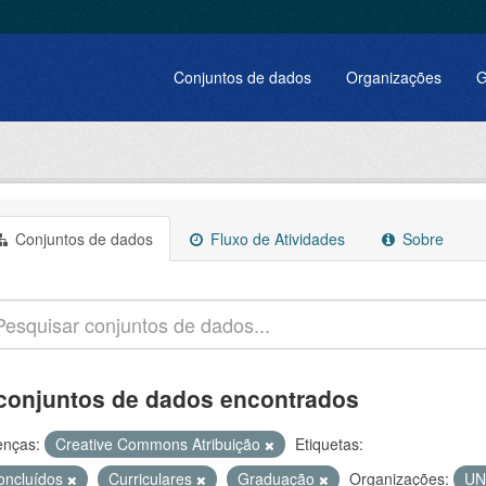
Conjuntos de dados
Organizações
G
Conjuntos de dados
Fluxo de Atividades
Sobre
conjuntos de dados encontrados
enças:
Creative Commons Atribuição
Etiquetas:
oncluídos
Curriculares
Graduação
Organizações:
UN