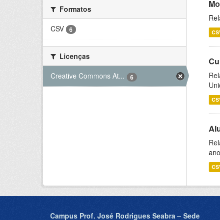
Mo
Formatos
Rel
CSV
6
CS
Licenças
Cu
Rel
Creative Commons At...
6
Uni
CS
Al
Rel
ano
CS
Campus Prof. José Rodrigues Seabra – Sede