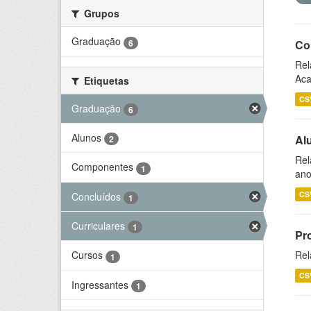
Grupos
Graduação
6
Co
Rel
Aca
Etiquetas
CS
Graduação
6
Alunos
Al
2
Rel
Componentes
1
ano
CS
Concluídos
1
Curriculares
1
Pr
Rel
Cursos
1
CS
Ingressantes
1