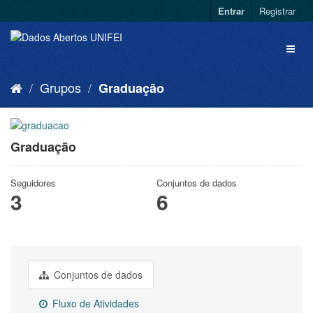
Entrar
Registrar
Grupos
Graduação
Graduação
Seguidores
Conjuntos de dados
3
6
Conjuntos de dados
Fluxo de Atividades