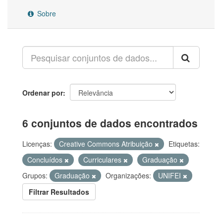
Sobre
Ordenar por
6 conjuntos de dados encontrados
Licenças:
Creative Commons Atribuição
Etiquetas:
Concluídos
Curriculares
Graduação
Grupos:
Graduação
Organizações:
UNIFEI
Filtrar Resultados