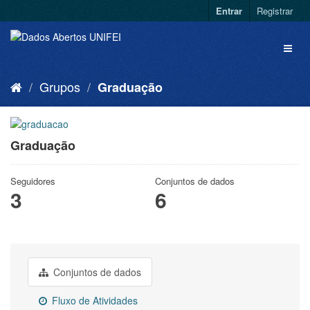
Entrar
Registrar
Grupos
Graduação
Graduação
Seguidores
Conjuntos de dados
3
6
Conjuntos de dados
Fluxo de Atividades