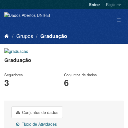
Entrar
Registrar
Grupos
Graduação
Graduação
Seguidores
Conjuntos de dados
3
6
Conjuntos de dados
Fluxo de Atividades