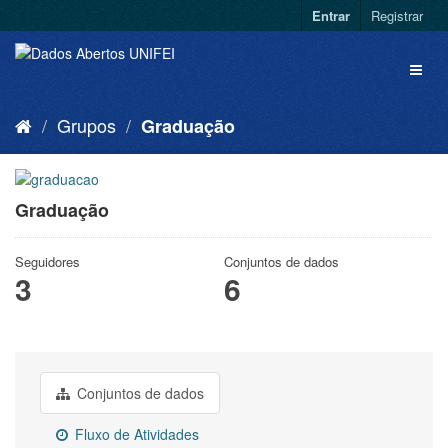
Entrar
Registrar
Grupos
Graduação
Graduação
Seguidores
Conjuntos de dados
3
6
Conjuntos de dados
Fluxo de Atividades