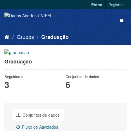
Entrar
Registrar
Grupos
Graduação
Graduação
Seguidores
Conjuntos de dados
3
6
Conjuntos de dados
Fluxo de Atividades