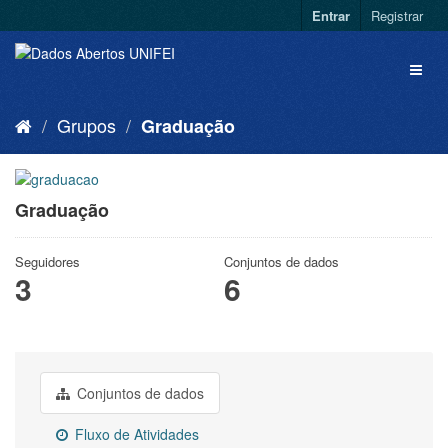
Entrar
Registrar
Grupos
Graduação
Graduação
Seguidores
Conjuntos de dados
3
6
Conjuntos de dados
Fluxo de Atividades