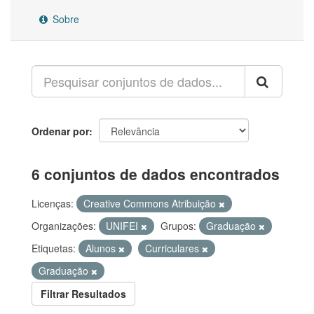
Sobre
Ordenar por
6 conjuntos de dados encontrados
Licenças:
Creative Commons Atribuição
Organizações:
UNIFEI
Grupos:
Graduação
Etiquetas:
Alunos
Curriculares
Graduação
Filtrar Resultados