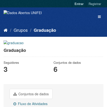
Entrar
Registrar
Grupos
Graduação
Graduação
Seguidores
Conjuntos de dados
3
6
Conjuntos de dados
Fluxo de Atividades