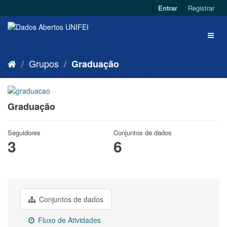
Entrar
Registrar
Grupos
Graduação
Graduação
Seguidores
Conjuntos de dados
3
6
Conjuntos de dados
Fluxo de Atividades