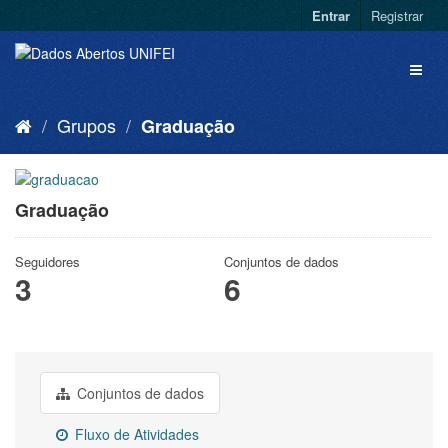
Entrar
Registrar
Grupos
Graduação
Graduação
Seguidores
Conjuntos de dados
3
6
Conjuntos de dados
Fluxo de Atividades