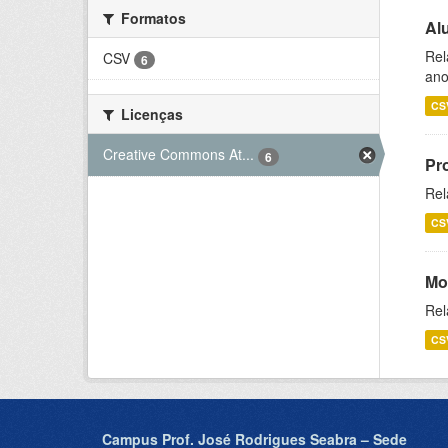
Formatos
Al
Rel
CSV
6
ano
CS
Licenças
Creative Commons At...
6
Pr
Rel
CS
Mo
Rel
CS
Campus Prof. José Rodrigues Seabra – Sede