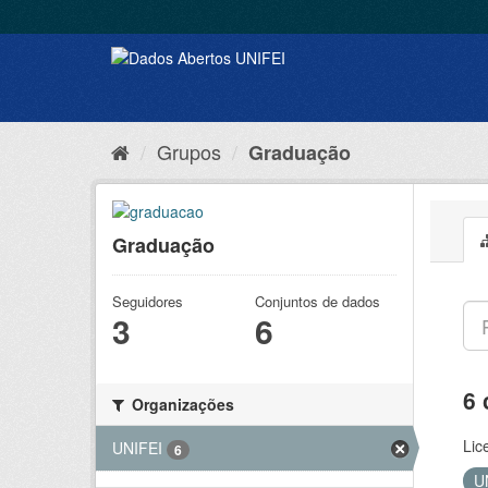
Grupos
Graduação
Graduação
Seguidores
Conjuntos de dados
3
6
6 
Organizações
Lic
UNIFEI
6
U