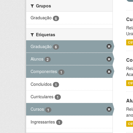
Grupos
Graduação
6
Cu
Rel
Uni
Etiquetas
CS
Graduação
6
Alunos
Co
2
Rel
Componentes
1
Aca
CS
Concluídos
1
Curriculares
1
Al
Rel
Cursos
1
ano
Ingressantes
1
CS