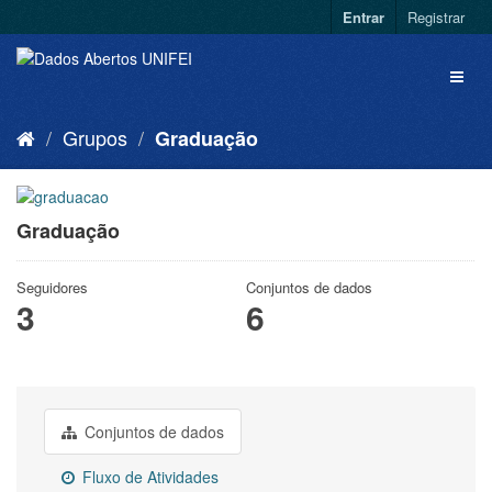
Entrar
Registrar
Grupos
Graduação
Graduação
Seguidores
Conjuntos de dados
3
6
Conjuntos de dados
Fluxo de Atividades