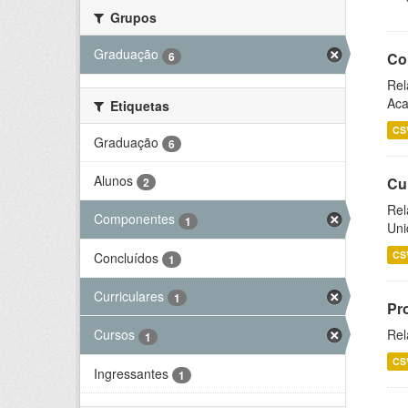
Grupos
Graduação
6
Co
Rel
Aca
Etiquetas
CS
Graduação
6
Alunos
Cu
2
Rel
Componentes
1
Uni
CS
Concluídos
1
Curriculares
1
Pr
Rel
Cursos
1
CS
Ingressantes
1