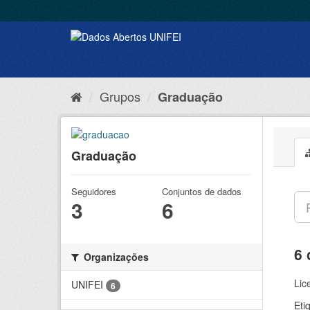
Grupos
Graduação
Graduação
Seguidores
Conjuntos de dados
3
6
6 
Organizações
Lic
UNIFEI
6
Eti