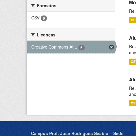
Mo
Formatos
Rel
CSV
6
CS
Licenças
Al
Rel
Creative Commons At...
6
ano
CS
Al
Rel
ano
CS
Campus Prof. José Rodrigues Seabra – Sede