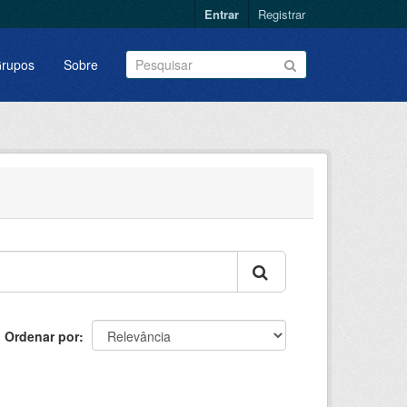
Entrar
Registrar
rupos
Sobre
Ordenar por