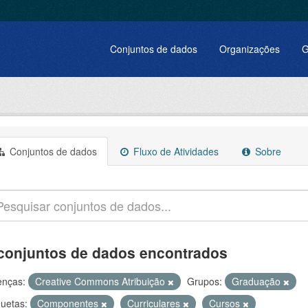
Conjuntos de dados
Organizações
G
Conjuntos de dados
Fluxo de Atividades
Sobre
conjuntos de dados encontrados
enças:
Creative Commons Atribuição
Grupos:
Graduação
quetas:
Componentes
Curriculares
Cursos