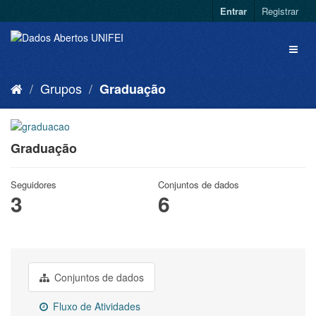
Entrar
Registrar
Grupos
Graduação
Graduação
Seguidores
Conjuntos de dados
3
6
Conjuntos de dados
Fluxo de Atividades