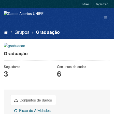
Entrar
Registrar
Grupos
Graduação
Graduação
Seguidores
Conjuntos de dados
3
6
Conjuntos de dados
Fluxo de Atividades