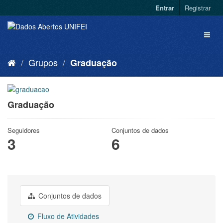
Entrar
Registrar
Grupos
Graduação
Graduação
Seguidores
Conjuntos de dados
3
6
Conjuntos de dados
Fluxo de Atividades