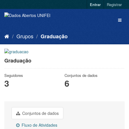
Entrar
Registrar
Grupos
Graduação
Graduação
Seguidores
Conjuntos de dados
3
6
Conjuntos de dados
Fluxo de Atividades