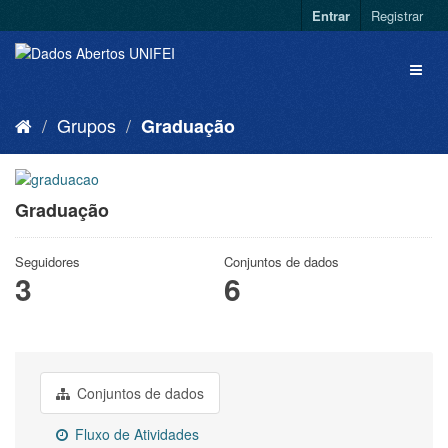
Entrar
Registrar
Grupos
Graduação
Graduação
Seguidores
Conjuntos de dados
3
6
Conjuntos de dados
Fluxo de Atividades