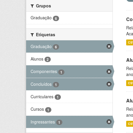
Grupos
Graduação
6
Co
Rel
Aca
Etiquetas
CS
Graduação
6
Alunos
Al
2
Rel
Componentes
1
ano
CS
Concluídos
1
Curriculares
1
Al
Rel
Cursos
1
ano
Ingressantes
1
CS