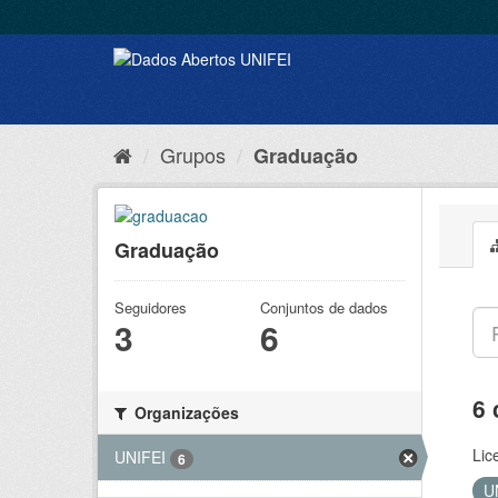
Grupos
Graduação
Graduação
Seguidores
Conjuntos de dados
3
6
6 
Organizações
Lic
UNIFEI
6
U