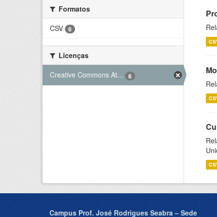
Formatos
Pr
Rel
CSV
6
CS
Licenças
Mo
Creative Commons At...
6
Rel
CS
Cu
Rel
Uni
CS
Campus Prof. José Rodrigues Seabra – Sede