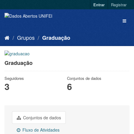
Entrar
Registrar
Grupos
Graduação
Graduação
Seguidores
Conjuntos de dados
3
6
Conjuntos de dados
Fluxo de Atividades