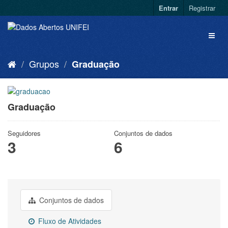
Entrar
Registrar
Grupos
Graduação
Graduação
Seguidores
Conjuntos de dados
3
6
Conjuntos de dados
Fluxo de Atividades