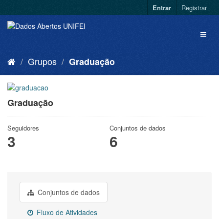
Entrar
Registrar
Grupos
Graduação
Graduação
Seguidores
Conjuntos de dados
3
6
Conjuntos de dados
Fluxo de Atividades