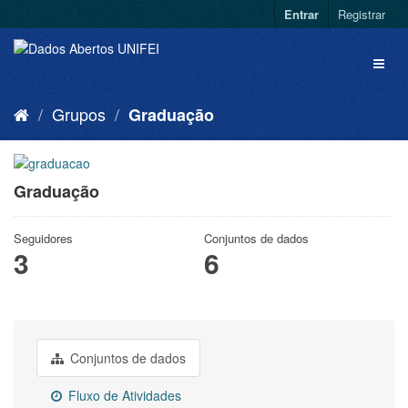
Entrar
Registrar
Grupos
Graduação
Graduação
Seguidores
Conjuntos de dados
3
6
Conjuntos de dados
Fluxo de Atividades