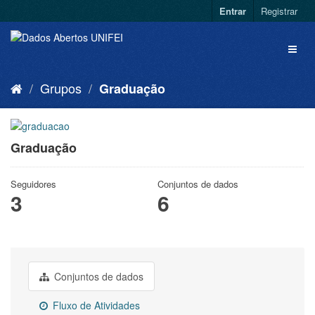
Entrar
Registrar
Grupos
Graduação
Graduação
Seguidores
Conjuntos de dados
3
6
Conjuntos de dados
Fluxo de Atividades