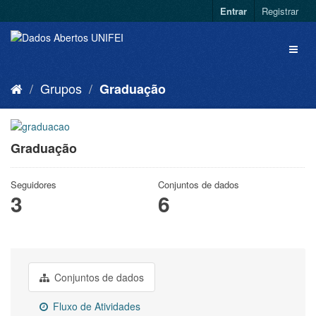
Entrar
Registrar
Grupos
Graduação
Graduação
Seguidores
Conjuntos de dados
3
6
Conjuntos de dados
Fluxo de Atividades