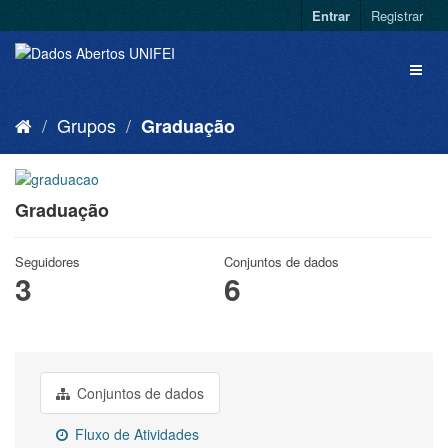
Entrar
Registrar
Grupos
Graduação
Graduação
Seguidores
Conjuntos de dados
3
6
Conjuntos de dados
Fluxo de Atividades