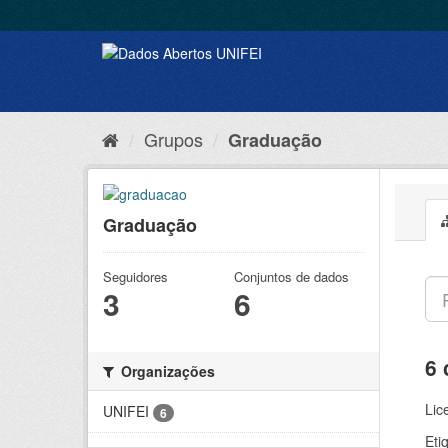
Grupos
Graduação
Graduação
Seguidores
Conjuntos de dados
3
6
6 
Organizações
Lic
UNIFEI
6
Eti