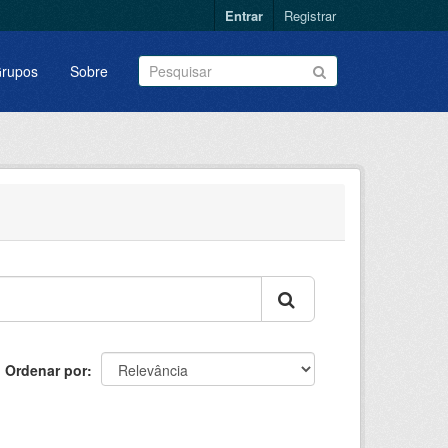
Entrar
Registrar
rupos
Sobre
Ordenar por