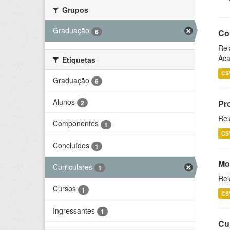
Grupos
Graduação
6
Co
Rel
Aca
Etiquetas
CS
Graduação
6
Alunos
Pr
2
Rel
Componentes
1
CS
Concluídos
1
Mo
Curriculares
1
Rel
Cursos
1
CS
Ingressantes
1
Cu