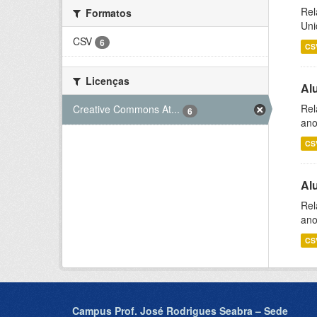
Rel
Formatos
Uni
CSV
6
CS
Licenças
Al
Rel
Creative Commons At...
6
ano
CS
Al
Rel
ano
CS
Campus Prof. José Rodrigues Seabra – Sede