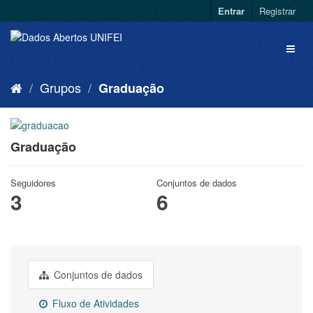
Entrar
Registrar
Grupos
Graduação
Graduação
Seguidores
Conjuntos de dados
3
6
Conjuntos de dados
Fluxo de Atividades