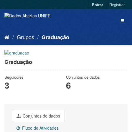
Entrar
Registrar
Grupos
Graduação
Graduação
Seguidores
Conjuntos de dados
3
6
Conjuntos de dados
Fluxo de Atividades