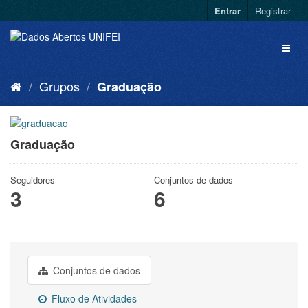
Entrar
Registrar
Grupos
Graduação
Graduação
Seguidores
Conjuntos de dados
3
6
Conjuntos de dados
Fluxo de Atividades