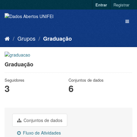
Entrar
Registrar
Grupos
Graduação
Graduação
Seguidores
Conjuntos de dados
3
6
Conjuntos de dados
Fluxo de Atividades