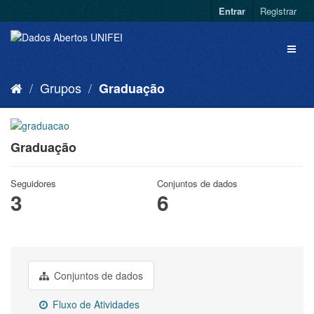
Entrar
Registrar
Grupos
Graduação
Graduação
Seguidores
Conjuntos de dados
3
6
Conjuntos de dados
Fluxo de Atividades