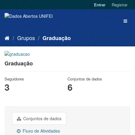
Entrar
Registrar
Grupos
Graduação
Graduação
Seguidores
Conjuntos de dados
3
6
Conjuntos de dados
Fluxo de Atividades