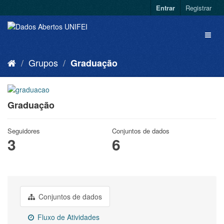
Entrar
Registrar
Grupos
Graduação
Graduação
Seguidores
Conjuntos de dados
3
6
Conjuntos de dados
Fluxo de Atividades