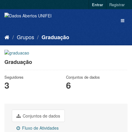
Entrar
Registrar
Grupos
Graduação
Graduação
Seguidores
Conjuntos de dados
3
6
Conjuntos de dados
Fluxo de Atividades