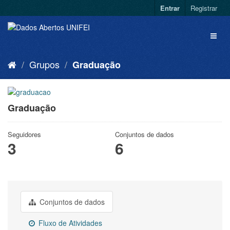
Entrar
Registrar
Grupos
Graduação
Graduação
Seguidores
Conjuntos de dados
3
6
Conjuntos de dados
Fluxo de Atividades