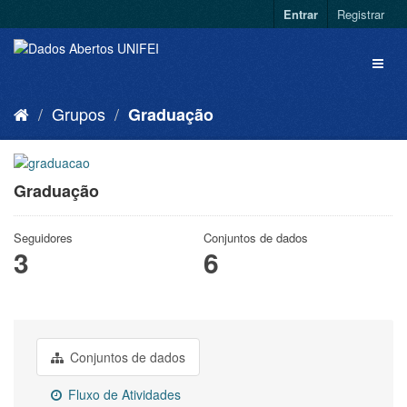
Entrar
Registrar
Grupos
Graduação
Graduação
Seguidores
Conjuntos de dados
3
6
Conjuntos de dados
Fluxo de Atividades